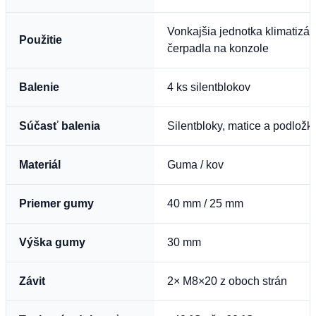
Vonkajšia jednotka klimatizá
Použitie
čerpadla na konzole
Balenie
4 ks silentblokov
Súčasť balenia
Silentbloky, matice a podložk
Materiál
Guma / kov
Priemer gumy
40 mm / 25 mm
Výška gumy
30 mm
Závit
2× M8×20 z oboch strán