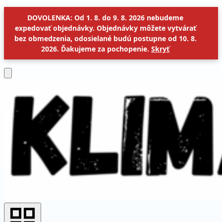
DOVOLENKA: Od 1. 8. do 9. 8. 2026 nebudeme
expedovať objednávky. Objednávky môžete vytvárať
bez obmedzenia, odosielané budú postupne od 10. 8.
2026. Ďakujeme za pochopenie.
Skryť