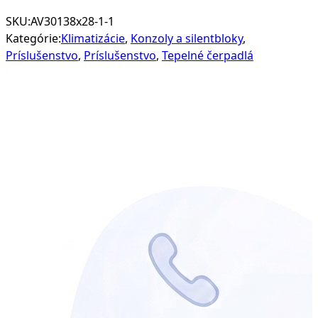
SKU:
AV30138x28-1-1
Kategórie:
Klimatizácie
,
Konzoly a silentbloky
,
Príslušenstvo
,
Príslušenstvo
,
Tepelné čerpadlá