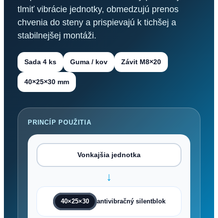
tlmiť vibrácie jednotky, obmedzujú prenos
chvenia do steny a prispievajú k tichšej a
stabilnejšej montáži.
Sada 4 ks
Guma / kov
Závit M8×20
40×25×30 mm
PRINCÍP POUŽITIA
Vonkajšia jednotka
↓
40×25×30
antivibračný silentblok