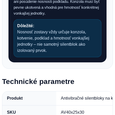
ani posúdenie nosnosti podkladu. Konzola musí byť
pevne ukotvená a vhodná pre hmotnosť konkrétnej
vonkajšej jednotky.
Dôležité:
Nosnosť zostavy vždy určuje konzola,
kotvenie, podklad a hmotnosť vonkajšej
jednotky – nie samotný silentblok ako
izolovaný prvok.
Technické parametre
Produkt
Antivibračné silentbloky na
SKU
AV40x25x30