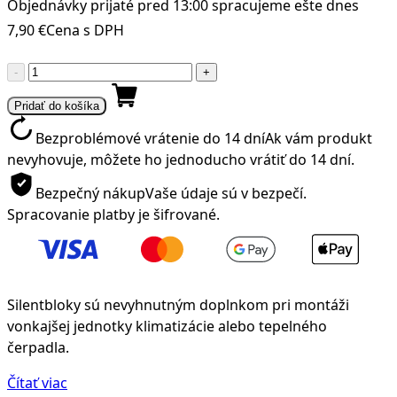
Objednávky prijaté pred 13:00 spracujeme ešte dnes
7,90
€
Cena s DPH
množstvo
-
+
Antivibračné
Pridať do košíka
silentbloky
na
Bezproblémové vrátenie do 14 dní
Ak vám produkt
konzolu
nevyhovuje, môžete ho jednoducho vrátiť do 14 dní.
40x25x30mm
Bezpečný nákup
Vaše údaje sú v bezpečí.
(sada
Spracovanie platby je šifrované.
4ks)
Silentbloky sú nevyhnutným doplnkom pri montáži
vonkajšej jednotky klimatizácie alebo tepelného
čerpadla.
Čítať viac