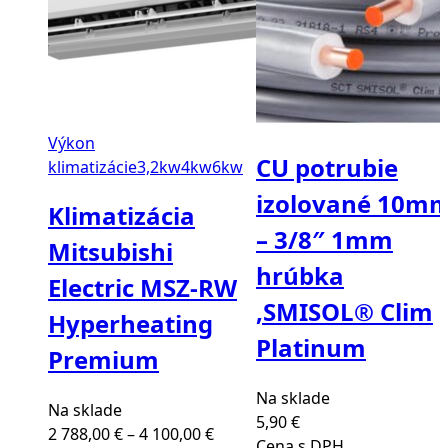
Výkon
CU potrubie
klimatizácie
3,2kw
4kw
6kw
izolované 10m
Klimatizácia
– 3/8″ 1mm
Mitsubishi
hrúbka
Electric MSZ-RW
,SMISOL® Clim
Hyperheating
Platinum
Premium
Na sklade
Na sklade
5,90
€
Price
2 788,00
€
–
4 100,00
€
Cena s DPH