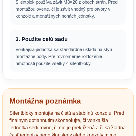
Silentblok používa závit M8×20 z oboch strán. Pred
montážou overte, či je závit vhodný pre otvory v
konzole a montážnych nohách jednotky.
3. Použite celú sadu
Vonkajšia jednotka sa štandardne ukladá na štyri
montážne body. Pre rovnomerné rozloženie
hmotnosti použite všetky 4 silentbloky.
Montážna poznámka
Silentbloky montujte na čistú a stabilnú konzolu. Pred
finálnym dotiahnutím skontrolujte, či vonkajšia
jednotka sedí rovno, či nie je prekrížená a či sa žiadna
časť jednotky nedotýka steny alebo konzoly mimo