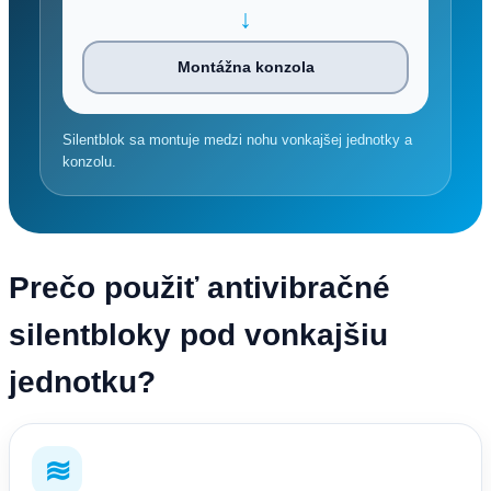
↓
Montážna konzola
Silentblok sa montuje medzi nohu vonkajšej jednotky a
konzolu.
Prečo použiť antivibračné
silentbloky pod vonkajšiu
jednotku?
≋