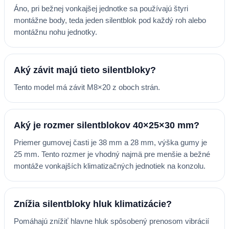
Áno, pri bežnej vonkajšej jednotke sa používajú štyri
montážne body, teda jeden silentblok pod každý roh alebo
montážnu nohu jednotky.
Aký závit majú tieto silentbloky?
Tento model má závit M8×20 z oboch strán.
Aký je rozmer silentblokov 40×25×30 mm?
Priemer gumovej časti je 38 mm a 28 mm, výška gumy je
25 mm. Tento rozmer je vhodný najmä pre menšie a bežné
montáže vonkajších klimatizačných jednotiek na konzolu.
Znížia silentbloky hluk klimatizácie?
Pomáhajú znížiť hlavne hluk spôsobený prenosom vibrácií