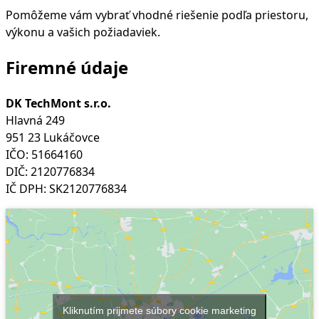
Pomôžeme vám vybrať vhodné riešenie podľa priestoru,
výkonu a vašich požiadaviek.
Firemné údaje
DK TechMont s.r.o.
Hlavná 249
951 23 Lukáčovce
IČO: 51664160
DIČ: 2120776834
IČ DPH: SK2120776834
Kliknutím prijmete súbory cookie marketing