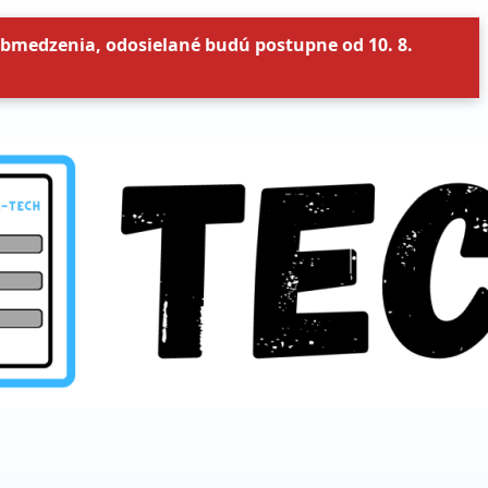
bmedzenia, odosielané budú postupne od 10. 8.