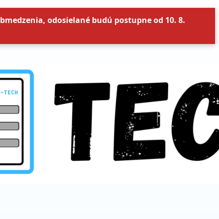
bmedzenia, odosielané budú postupne od 10. 8.