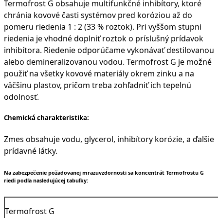
Termofrost G obsahuje multifunkčné inhibítory, ktoré
chránia kovové časti systémov pred koróziou až do
pomeru riedenia 1 : 2 (33 % roztok). Pri vyššom stupni
riedenia je vhodné doplniť roztok o príslušný prídavok
inhibítora. Riedenie odporúčame vykonávať destilovanou
alebo demineralizovanou vodou. Termofrost G je možné
použiť na všetky kovové materiály okrem zinku a na
väčšinu plastov, pričom treba zohľadniť ich tepelnú
odolnosť.
Chemická charakteristika:
Zmes obsahuje vodu, glycerol, inhibítory korózie, a ďalšie
prídavné látky.
Na zabezpečenie požadovanej mrazuvzdornosti sa koncentrát Termofrostu G
riedi podľa nasledujúcej tabuľky:
Termofrost G