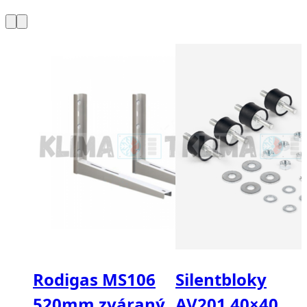
Rodigas MS106
Silentbloky
520mm zváraný
AV201 40×40