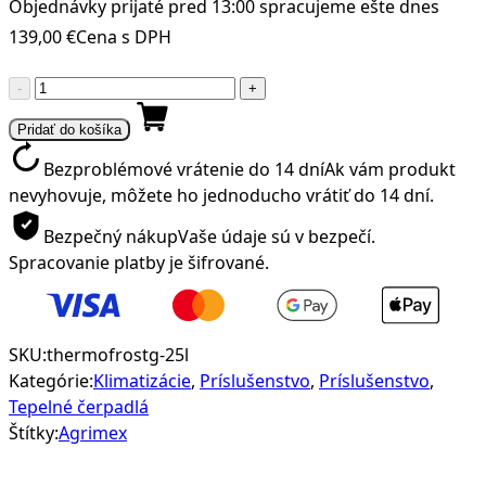
Objednávky prijaté pred 13:00 spracujeme ešte dnes
139,00
€
Cena s DPH
množstvo
-
+
Nemrznúca
Pridať do košíka
kvapalina
pre
Bezproblémové vrátenie do 14 dní
Ak vám produkt
tepelné
nevyhovuje, môžete ho jednoducho vrátiť do 14 dní.
čerpadlá
Bezpečný nákup
Vaše údaje sú v bezpečí.
TERMOFROST
Spracovanie platby je šifrované.
G
-
25l
SKU:
thermofrostg-25l
Kategórie:
Klimatizácie
,
Príslušenstvo
,
Príslušenstvo
,
Tepelné čerpadlá
Štítky:
Agrimex