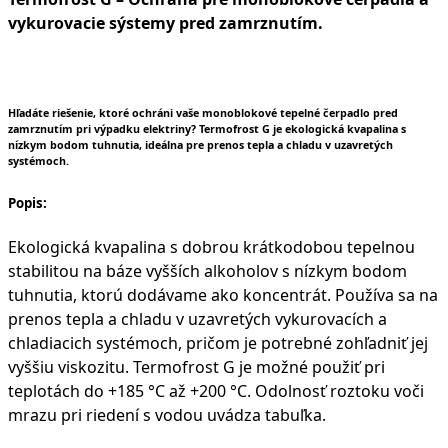
vykurovacie sýstemy pred zamrznutím.
Hľadáte riešenie, ktoré ochráni vaše monoblokové tepelné čerpadlo pred
zamrznutím pri výpadku elektriny? Termofrost G je ekologická kvapalina s
nízkym bodom tuhnutia, ideálna pre prenos tepla a chladu v uzavretých
systémoch.
Popis:
Ekologická kvapalina s dobrou krátkodobou tepelnou
stabilitou na báze vyšších alkoholov s nízkym bodom
tuhnutia, ktorú dodávame ako koncentrát. Používa sa na
prenos tepla a chladu v uzavretých vykurovacích a
chladiacich systémoch, pričom je potrebné zohľadniť jej
vyššiu viskozitu. Termofrost G je možné použiť pri
teplotách do +185 °C až +200 °C. Odolnosť roztoku voči
mrazu pri riedení s vodou uvádza tabuľka.