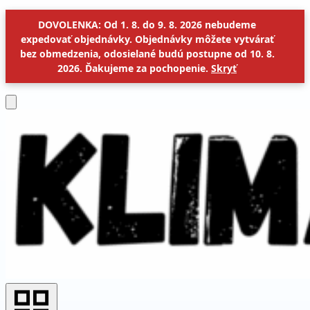
DOVOLENKA: Od 1. 8. do 9. 8. 2026 nebudeme
expedovať objednávky. Objednávky môžete vytvárať
bez obmedzenia, odosielané budú postupne od 10. 8.
2026. Ďakujeme za pochopenie.
Skryť