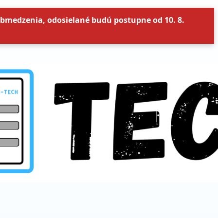
bmedzenia, odosielané budú postupne od 10. 8.