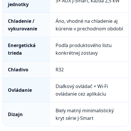
3× AUX J-Smart, každá 2,5 kW
jednotky
Chladenie /
Áno, vhodné na chladenie aj
vykurovanie
kúrenie v prechodnom období
Energetická
Podľa produktového listu
trieda
konkrétnej zostavy
Chladivo
R32
Diaľkový ovládač + Wi-Fi
Ovládanie
ovládanie cez aplikáciu
Biely matný minimalistický
Dizajn
kryt série J-Smart