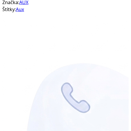
3x2,5kW
Značka:
AUX
Štítky:
Aux