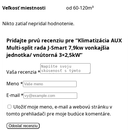
Veľkosť miestnosti
od 60-120m³
Nikto zatiaľ nepridal hodnotenie.
Pridajte prvú recenziu pre “Klimatizácia AUX
Multi-split rada J-Smart 7,9kw vonkajšia
jednotka/ vnútorná 3×2,5kW”
Vaša recenzia
*
Meno
*
E-mail
*
Uložiť moje meno, e-mail a webovú stránku v
tomto prehliadači pre moje budúce komentáre.