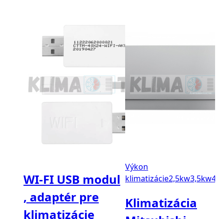
Výkon
WI-FI USB modul
klimatizácie
2,5kw
3,5kw
4
, adaptér pre
Klimatizácia
klimatizácie