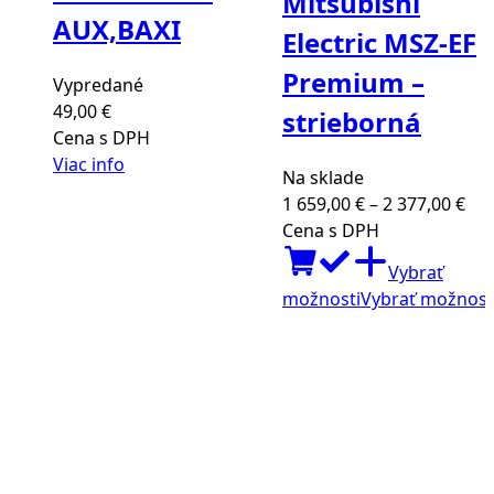
Mitsubishi
AUX,BAXI
Electric MSZ-EF
Premium –
Vypredané
49,00
€
strieborná
Cena s DPH
Viac info
Na sklade
Pri
1 659,00
€
–
2 377,00
€
ran
Cena s DPH
1
Vybrať
659
možnosti
Vybrať možnost
thr
2
377