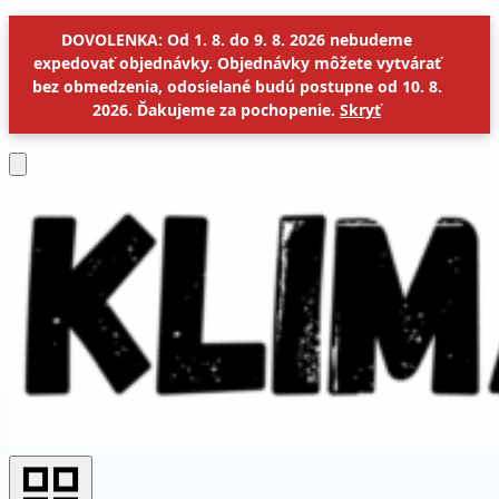
DOVOLENKA: Od 1. 8. do 9. 8. 2026 nebudeme
expedovať objednávky. Objednávky môžete vytvárať
bez obmedzenia, odosielané budú postupne od 10. 8.
2026. Ďakujeme za pochopenie.
Skryť