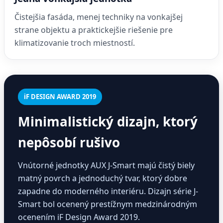
Čistejšia fasáda, menej techniky na vonkajšej
strane objektu a praktickejšie riešenie pre
klimatizovanie troch miestností.
iF DESIGN AWARD 2019
Minimalistický dizajn, ktorý
nepôsobí rušivo
Vnútorné jednotky AUX J-Smart majú čistý biely
matný povrch a jednoduchý tvar, ktorý dobre
zapadne do moderného interiéru. Dizajn série J-
Smart bol ocenený prestížnym medzinárodným
ocenením iF Design Award 2019.