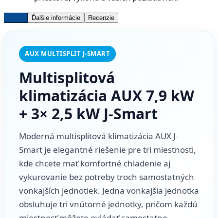
Popis
Ďalšie informácie
Recenzie
AUX MULTISPLIT J-SMART
Multisplitová
klimatizácia AUX 7,9 kW
+ 3× 2,5 kW J-Smart
Moderná multisplitová klimatizácia AUX J-
Smart je elegantné riešenie pre tri miestnosti,
kde chcete mať komfortné chladenie aj
vykurovanie bez potreby troch samostatných
vonkajších jednotiek. Jedna vonkajšia jednotka
obsluhuje tri vnútorné jednotky, pričom každú
miestnosť môžete ovládať samostatne.