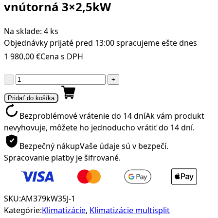
vnútorná 3×2,5kW
Na sklade: 4 ks
Objednávky prijaté pred 13:00 spracujeme ešte dnes
1 980,00
€
Cena s DPH
množstvo
-
+
Klimatizácia
Pridať do košíka
AUX
Multi-
Bezproblémové vrátenie do 14 dní
Ak vám produkt
split
nevyhovuje, môžete ho jednoducho vrátiť do 14 dní.
rada
Bezpečný nákup
Vaše údaje sú v bezpečí.
J-
Spracovanie platby je šifrované.
Smart
7,9kw
vonkajšia
jednotka/
SKU:
AM379kW35J-1
vnútorná
Kategórie:
Klimatizácie
,
Klimatizácie multisplit