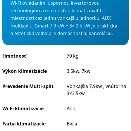
Wi-Fi ovládaním, úspornou invertorovou
technológiou a možnosťou klimatizovať tri
miestnosti cez jednu vonkajšiu jednotku, AUX
multisplit J-Smart 7,9 kW + 3× 2,5 kW je praktická
a estetická voľba pre domácnosť aj kanceláriu.
Hmotnosť
70 kg
Výkon klimatizácie
3,5kw, 7kw
Prevedenie Multi-split
Vonkajšia 7,9kw , vnútorná
3×3,5kw
Wi-Fi klimatizácie
Áno
Farba klimatizacie
Biela