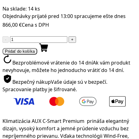
Na sklade: 14 ks
Objednávky prijaté pred 13:00 spracujeme ešte dnes
866,00
€
Cena s DPH
množstvo
-
+
Bezprievanová
Pridať do košíka
Klimatizácia
AUX
Bezproblémové vrátenie do 14 dní
Ak vám produkt
C-
nevyhovuje, môžete ho jednoducho vrátiť do 14 dní.
Smart
Bezpečný nákup
Vaše údaje sú v bezpečí.
Premium
Spracovanie platby je šifrované.
5kW/
18CA
Klimatizácia AUX C-Smart Premium prináša elegantný
dizajn, vysoký komfort a jemné prúdenie vzduchu bez
nepríjemného prievanu. Vďaka technológii Wind-Free,