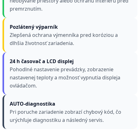
neobývané priestory alebo ochranu interiéru pred
premrznutím.
Pozlátený výparník
Zlepšená ochrana výmenníka pred koróziou a
dlhšia životnosť zariadenia.
24 h časovač a LCD displej
Pohodlné nastavenie prevádzky, zobrazenie
nastavenej teploty a možnosť vypnutia displeja
ovládačom.
AUTO-diagnostika
Pri poruche zariadenie zobrazí chybový kód, čo
urýchľuje diagnostiku a následný servis.