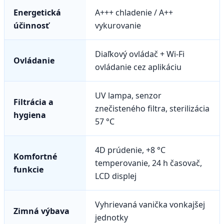
Energetická
A+++ chladenie / A++
účinnosť
vykurovanie
Diaľkový ovládač + Wi-Fi
Ovládanie
ovládanie cez aplikáciu
UV lampa, senzor
Filtrácia a
znečisteného filtra, sterilizácia
hygiena
57 °C
4D prúdenie, +8 °C
Komfortné
temperovanie, 24 h časovač,
funkcie
LCD displej
Vyhrievaná vanička vonkajšej
Zimná výbava
jednotky