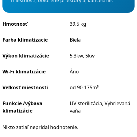
miestnosti, otvorené priestory aj kancelárie.
Hmotnosť
39,5 kg
Farba klimatizacie
Biela
Výkon klimatizácie
5,3kw, 5kw
Wi-Fi klimatizácie
Áno
Veľkosť miestnosti
od 90-175m³
Funkcie /výbava
UV sterilizácia, Vyhrievaná
klimatizácie
vaňa
Nikto zatiaľ nepridal hodnotenie.