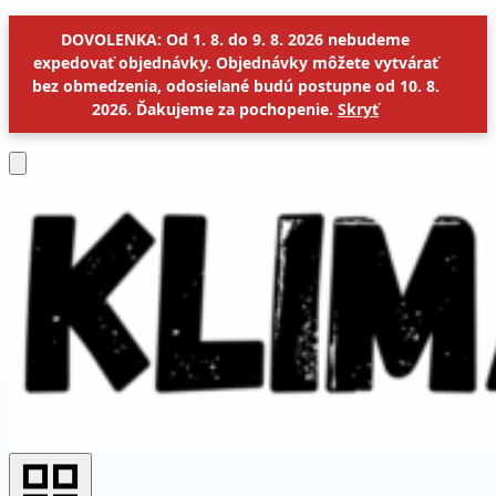
DOVOLENKA: Od 1. 8. do 9. 8. 2026 nebudeme
expedovať objednávky. Objednávky môžete vytvárať
bez obmedzenia, odosielané budú postupne od 10. 8.
2026. Ďakujeme za pochopenie.
Skryť