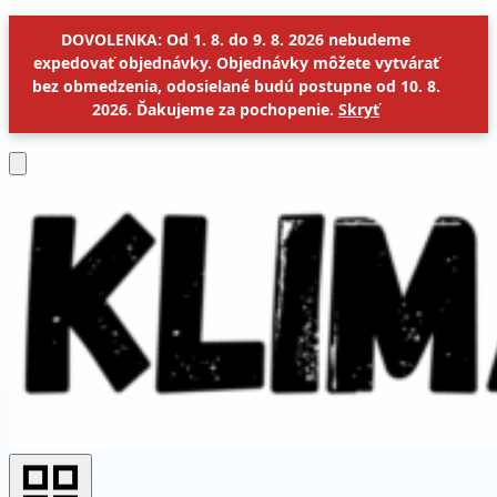
DOVOLENKA: Od 1. 8. do 9. 8. 2026 nebudeme
expedovať objednávky. Objednávky môžete vytvárať
bez obmedzenia, odosielané budú postupne od 10. 8.
2026. Ďakujeme za pochopenie.
Skryť