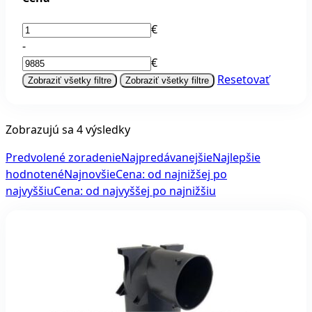
€
-
€
Resetovať
Zobraziť všetky filtre
Zobraziť všetky filtre
Zobrazujú sa 4 výsledky
Predvolené zoradenie
Najpredávanejšie
Najlepšie
hodnotené
Najnovšie
Cena: od najnižšej po
najvyššiu
Cena: od najvyššej po najnižšiu