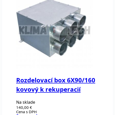
varia
Možn
si
môže
vybra
na
strá
prod
Rozdelovací box 6X90/160
kovový k rekuperacií
Na sklade
140,00
€
Cena s DPH