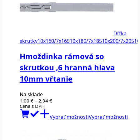
Dľžka
skrutky
10x160/7x165
10x180/7x185
10x200/7x205
10
Hmoždinka rámová so
skrutkou ,6 hranná hlava
10mm vŕtanie
Na sklade
Price
1,00
€
–
2,94
€
range:
Cena s DPH
1,00 €
Tent
through
Vybrať možnosti
Vybrať možnosti
prod
2,94 €
má
viace